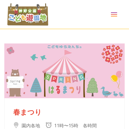
TOGG
NAVI
春まつり
園内各地
11時〜15時 各時間