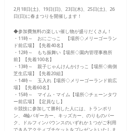
2月18日(土)、19日(日)、23日(木)、25日(土)、26
日(日)に春まつりを開催します！
◆参加費無料の楽しい催し物が盛りだくさん！
・11時～ おにごっこ 【場所◇メリーゴーラン
ド前広場】【先着40名】
・12時～ もち振舞い【場所◇園内管理事務所
前】【先着100名】
・13時～ 親子じゃんけんかけっこ【場所◇南側
芝生広場】【先着20組】
・14時～ 玉入れ【場所◇メリーゴーランド前広
場】【先着60名】
・15時～ マイム・マイム【場所◇チェーンタワ
ー前広場】【定員なし】
※競技に参加して勝利した人には、トランポリ
ン、4輪バギーカー、キッズカー、のりものパー
ク、ドルフィンバウンスのいずれか１つがご利用
できるアクティブチケットをプレゼントいたしま