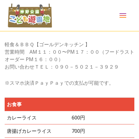
TOGG
NAVI
軽食＆ＢＢＱ【ゴールデンキッチン 】
営業時間 AM１１：００〜PM１７：００（フードラスト
オーダー PM１６：００）
お問い合わせＴＥＬ：０９０－５０２１－３９２９
※スマホ決済ＰａｙＰａｙでの支払が可能です。
お食事
カレーライス
600円
唐揚げカレーライス
700円