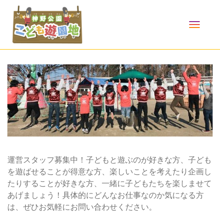
TOGG
NAVI
運営スタッフ募集中！子どもと遊ぶのが好きな方、子ども
を遊ばせることが得意な方、楽しいことを考えたり企画し
たりすることが好きな方、一緒に子どもたちを楽しませて
あげましょう！具体的にどんなお仕事なのか気になる方
は、ぜひお気軽にお問い合わせください。